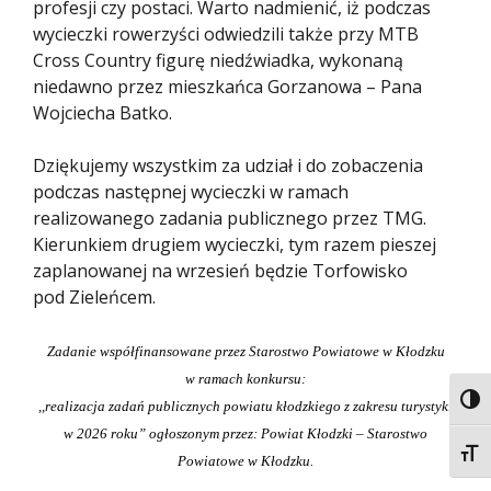
profesji czy postaci. Warto nadmienić, iż podczas
wycieczki rowerzyści odwiedzili także przy MTB
Cross Country figurę niedźwiadka, wykonaną
niedawno przez mieszkańca Gorzanowa – Pana
Wojciecha Batko.
Dziękujemy wszystkim za udział i do zobaczenia
podczas następnej wycieczki w ramach
realizowanego zadania publicznego przez TMG.
Kierunkiem drugiem wycieczki, tym razem pieszej
zaplanowanej na wrzesień będzie Torfowisko
pod Zieleńcem.
Zadanie współfinansowane przez Starostwo Powiatowe w Kłodzku
w ramach
konkursu:
Togg
,,realizacja zadań publicznych powiatu kłodzkiego z zakresu turystyki
w 2026 roku” ogłoszonym przez:
Powiat Kłodzki
–
Starostwo
Togg
Powiatowe w Kłodzku.