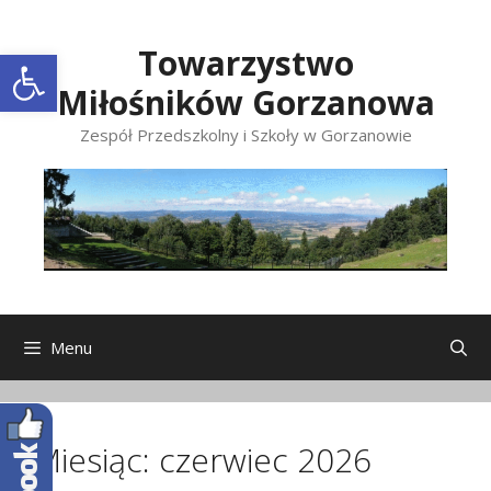
Przeskocz
do
Open toolbar
Towarzystwo
treści
Miłośników Gorzanowa
Zespół Przedszkolny i Szkoły w Gorzanowie
Menu
Miesiąc:
czerwiec 2026