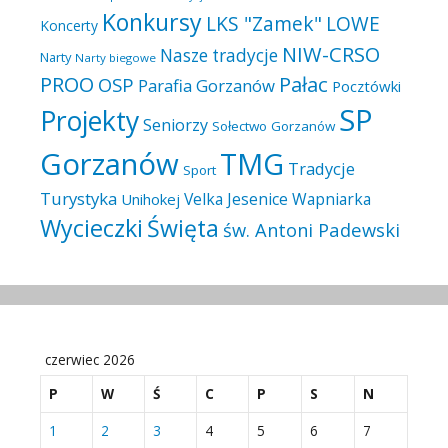
Konkursy
LKS "Zamek"
LOWE
Koncerty
NIW-CRSO
Nasze tradycje
Narty
Narty biegowe
PROO
Pałac
OSP
Parafia Gorzanów
Pocztówki
SP
Projekty
Seniorzy
Sołectwo Gorzanów
Gorzanów
TMG
Tradycje
Sport
Turystyka
Velka Jesenice
Wapniarka
Unihokej
Wycieczki
Święta
św. Antoni Padewski
czerwiec 2026
P
W
Ś
C
P
S
N
1
2
3
4
5
6
7