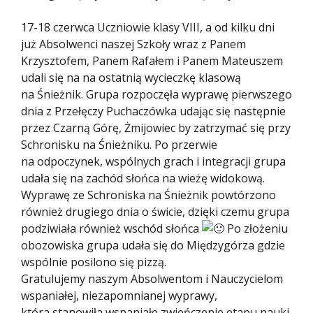
17-18 czerwca Uczniowie klasy VIII, a od kilku dni
już Absolwenci naszej Szkoły wraz z Panem
Krzysztofem, Panem Rafałem i Panem Mateuszem
udali się na na ostatnią wycieczkę klasową
na Śnieżnik. Grupa rozpoczęła wyprawę pierwszego
dnia z Przełęczy Puchaczówka udając się następnie
przez Czarną Górę, Żmijowiec by zatrzymać się przy
Schronisku na Śnieżniku. Po przerwie
na odpoczynek, wspólnych grach i integracji grupa
udała się na zachód słońca na wieżę widokową.
Wyprawę ze Schroniska na Śnieżnik powtórzono
również drugiego dnia o świcie, dzięki czemu grupa
podziwiała również wschód słońca
Po złożeniu
obozowiska grupa udała się do Międzygórza gdzie
wspólnie posilono się pizzą.
Gratulujemy naszym Absolwentom i Nauczycielom
wspaniałej, niezapomnianej wyprawy,
która stanowiła wspaniałe zwieńczenie etapu nauki