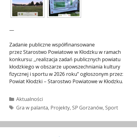
—
Zadanie publiczne współfinansowane
przez Starostwo Powiatowe w Kłodzku w ramach
konkursu: ,,realizacja zadań publicznych powiatu
kłodzkiego w obszarze upowszechniania kultury
fizycznej i sportu w 2026 roku’’ ogłoszonym przez:
Powiat Kłodzki – Starostwo Powiatowe w Kłodzku.
Kategorie
Aktualności
Tagi
Gra w palanta
,
Projekty
,
SP Gorzanów
,
Sport