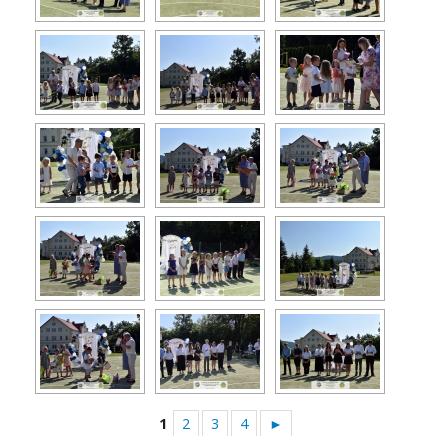
1
2
3
4
►