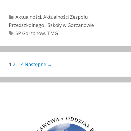
Kategorie
Aktualności
,
Aktualności Zespołu
Przedszkolnego i Szkoły w Gorzanowie
Tagi
SP Gorzanów
,
TMG
Zobacz
1
2
…
4
Następne →
wpisy