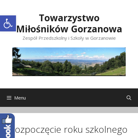
Przeskocz
do
Open toolbar
Towarzystwo
treści
Miłośników Gorzanowa
Zespół Przedszkolny i Szkoły w Gorzanowie
Menu
Rozpoczęcie roku szkolnego