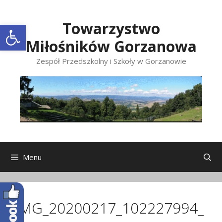
Przeskocz
do
Open toolbar
Towarzystwo
treści
Miłośników Gorzanowa
Zespół Przedszkolny i Szkoły w Gorzanowie
Menu
IMG_20200217_102227994_