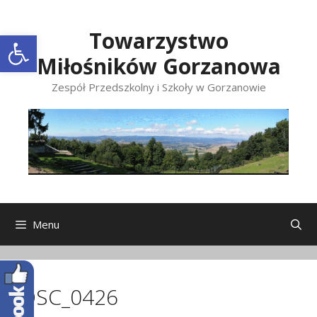
Przeskocz
do
Open toolbar
Towarzystwo
treści
Miłośników Gorzanowa
Zespół Przedszkolny i Szkoły w Gorzanowie
Menu
DSC_0426