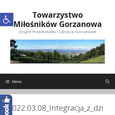
Przeskocz
do
Open toolbar
Towarzystwo
treści
Miłośników Gorzanowa
Zespół Przedszkolny i Szkoły w Gorzanowie
Menu
2022.03.08_Integracja_z_dzi