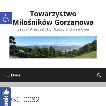
Przeskocz
do
Open toolbar
Towarzystwo
treści
Miłośników Gorzanowa
Zespół Przedszkolny i Szkoły w Gorzanowie
Menu
DSC_0082